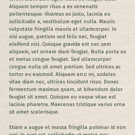
Aliquam tempor risus a ex venenatis
pellentesque. Vivamus ex justo, lacinia eu
sollicitudin a, vestibulum eget nulla. Mauris
vulputate fringilla mauris at ullamcorper. In
nisi augue, pretium sed felis nec, feugiat
eleifend nisl. Quisque gravida est nec sem
aliquam, vel ornare diam feugiat. Nulla porta ex
et metus congue feugiat. Sed ullamcorper
congue nulla sit amet pretium. Sed ultrices ac
tortor eu euismod. Aliquam arcu mi, sodales
vitae diam nec, ultrices tincidunt risus. Donec
fermentum maximus quam, ut bibendum dolor
feugiat sit amet. Quisque eu neque vitae est
lacinia pharetra. Maecenas tristique varius urna
sit amet scelerisque.
Etiam a augue et massa fringilla pulvinar id non
orci. In erat est, sollicitudin ut metus nec,