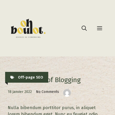
Off-page SEO
The Benefits of Blogging
18 janvier 2022
No Comments
Nulla bibendum porttitor purus, in aliquet
lorem bibendum eget. Nunc eu feugiat odio.