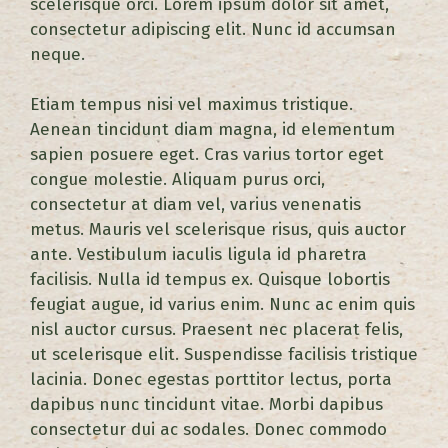
scelerisque orci. Lorem ipsum dolor sit amet,
consectetur adipiscing elit. Nunc id accumsan
neque.
Etiam tempus nisi vel maximus tristique.
Aenean tincidunt diam magna, id elementum
sapien posuere eget. Cras varius tortor eget
congue molestie. Aliquam purus orci,
consectetur at diam vel, varius venenatis
metus. Mauris vel scelerisque risus, quis auctor
ante. Vestibulum iaculis ligula id pharetra
facilisis. Nulla id tempus ex. Quisque lobortis
feugiat augue, id varius enim. Nunc ac enim quis
nisl auctor cursus. Praesent nec placerat felis,
ut scelerisque elit. Suspendisse facilisis tristique
lacinia. Donec egestas porttitor lectus, porta
dapibus nunc tincidunt vitae. Morbi dapibus
consectetur dui ac sodales. Donec commodo