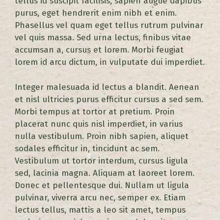
tellus id suscipit facilisis, sapien augue dapibus
purus, eget hendrerit enim nibh et enim.
Phasellus vel quam eget tellus rutrum pulvinar
vel quis massa. Sed urna lectus, finibus vitae
accumsan a, cursus et lorem. Morbi feugiat
lorem id arcu dictum, in vulputate dui imperdiet.
Integer malesuada id lectus a blandit. Aenean
et nisl ultricies purus efficitur cursus a sed sem.
Morbi tempus at tortor at pretium. Proin
placerat nunc quis nisl imperdiet, in varius
nulla vestibulum. Proin nibh sapien, aliquet
sodales efficitur in, tincidunt ac sem.
Vestibulum ut tortor interdum, cursus ligula
sed, lacinia magna. Aliquam at laoreet lorem.
Donec et pellentesque dui. Nullam ut ligula
pulvinar, viverra arcu nec, semper ex. Etiam
lectus tellus, mattis a leo sit amet, tempus