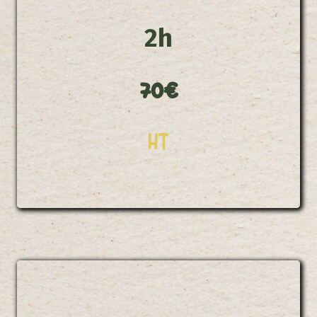
2h
70€
HT