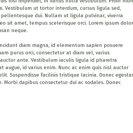
is nisl imperdiet, in varius nulla vestibulum. Proin nib
em. Vestibulum ut tortor interdum, cursus ligula sed,
pellentesque dui. Nullam ut ligula pulvinar, viverra
 leo sit amet, tempus scelerisque orci. Lorem ipsum dolo
umsan neque.
tincidunt diam magna, id elementum sapien posuere
uam purus orci, consectetur at diam vel, varius
 auctor ante. Vestibulum iaculis ligula id pharetra
iat augue, id varius enim. Nunc ac enim quis nisl auctor
lit. Suspendisse facilisis tristique lacinia. Donec egesta
ae. Morbi dapibus consectetur dui ac sodales. Donec