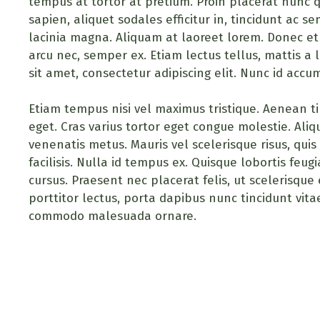
tempus at tortor at pretium. Proin placerat nunc qu
sapien, aliquet sodales efficitur in, tincidunt ac s
lacinia magna. Aliquam at laoreet lorem. Donec et 
arcu nec, semper ex. Etiam lectus tellus, mattis a
sit amet, consectetur adipiscing elit. Nunc id acc
Etiam tempus nisi vel maximus tristique. Aenean 
eget. Cras varius tortor eget congue molestie. Aliq
venenatis metus. Mauris vel scelerisque risus, quis
facilisis. Nulla id tempus ex. Quisque lobortis feug
cursus. Praesent nec placerat felis, ut scelerisque e
porttitor lectus, porta dapibus nunc tincidunt vit
commodo malesuada ornare.