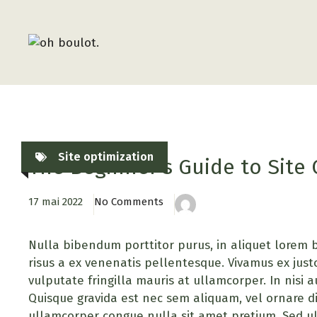
Site optimization
The Beginner’s Guide to Site
17 mai 2022
No Comments
Nulla bibendum porttitor purus, in aliquet lorem
risus a ex venenatis pellentesque. Vivamus ex justo
vulputate fringilla mauris at ullamcorper. In nisi a
Quisque gravida est nec sem aliquam, vel ornare d
ullamcorper congue nulla sit amet pretium. Sed ul