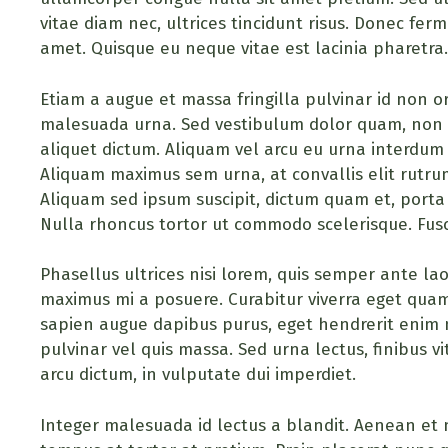
vitae diam nec, ultrices tincidunt risus. Donec f
amet. Quisque eu neque vitae est lacinia pharetra.
Etiam a augue et massa fringilla pulvinar id non orci
malesuada urna. Sed vestibulum dolor quam, non 
aliquet dictum. Aliquam vel arcu eu urna interdum gr
Aliquam maximus sem urna, at convallis elit rutrum
Aliquam sed ipsum suscipit, dictum quam et, porta
Nulla rhoncus tortor ut commodo scelerisque. Fusce 
Phasellus ultrices nisi lorem, quis semper ante lao
maximus mi a posuere. Curabitur viverra eget quam in 
sapien augue dapibus purus, eget hendrerit enim 
pulvinar vel quis massa. Sed urna lectus, finibus v
arcu dictum, in vulputate dui imperdiet.
Integer malesuada id lectus a blandit. Aenean et ni