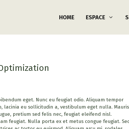
HOME
ESPACE
S
 Optimization
 bibendum eget. Nunc eu feugiat odio. Aliquam tempor
, lacinia eu sollicitudin a, vestibulum eget nulla. Mauris
ugue, pretium sed felis nec, feugiat eleifend nisl.
iam feugiat. Nulla porta ex et metus congue feugiat. Se
trices ac tortor eu euismod. Aliquam arcu mi, sodales