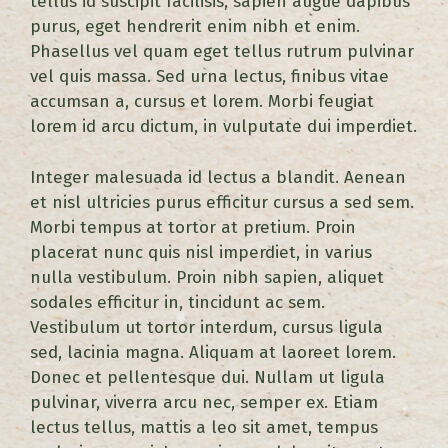
tellus id suscipit facilisis, sapien augue dapibus
purus, eget hendrerit enim nibh et enim.
Phasellus vel quam eget tellus rutrum pulvinar
vel quis massa. Sed urna lectus, finibus vitae
accumsan a, cursus et lorem. Morbi feugiat
lorem id arcu dictum, in vulputate dui imperdiet.
Integer malesuada id lectus a blandit. Aenean
et nisl ultricies purus efficitur cursus a sed sem.
Morbi tempus at tortor at pretium. Proin
placerat nunc quis nisl imperdiet, in varius
nulla vestibulum. Proin nibh sapien, aliquet
sodales efficitur in, tincidunt ac sem.
Vestibulum ut tortor interdum, cursus ligula
sed, lacinia magna. Aliquam at laoreet lorem.
Donec et pellentesque dui. Nullam ut ligula
pulvinar, viverra arcu nec, semper ex. Etiam
lectus tellus, mattis a leo sit amet, tempus