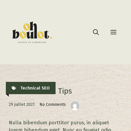
Technical SEO
Technical SEO Tips
29 juillet 2021
No Comments
Nulla bibendum porttitor purus, in aliquet
lorem bibendum eget. Nunc eu feugiat odio.