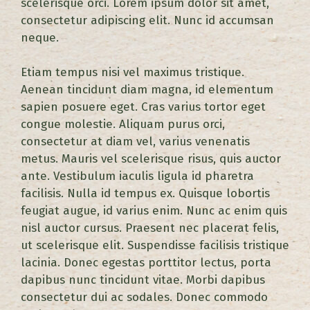
scelerisque orci. Lorem ipsum dolor sit amet,
consectetur adipiscing elit. Nunc id accumsan
neque.
Etiam tempus nisi vel maximus tristique.
Aenean tincidunt diam magna, id elementum
sapien posuere eget. Cras varius tortor eget
congue molestie. Aliquam purus orci,
consectetur at diam vel, varius venenatis
metus. Mauris vel scelerisque risus, quis auctor
ante. Vestibulum iaculis ligula id pharetra
facilisis. Nulla id tempus ex. Quisque lobortis
feugiat augue, id varius enim. Nunc ac enim quis
nisl auctor cursus. Praesent nec placerat felis,
ut scelerisque elit. Suspendisse facilisis tristique
lacinia. Donec egestas porttitor lectus, porta
dapibus nunc tincidunt vitae. Morbi dapibus
consectetur dui ac sodales. Donec commodo