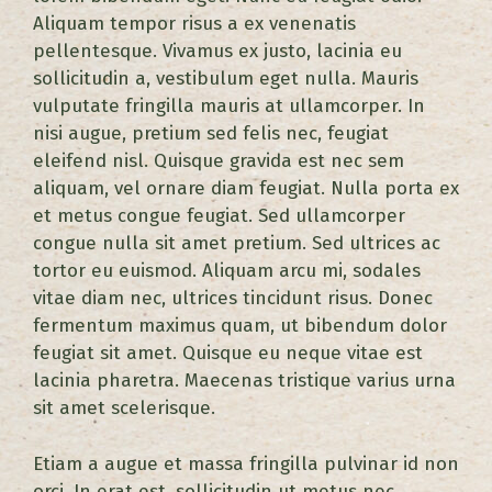
Aliquam tempor risus a ex venenatis
pellentesque. Vivamus ex justo, lacinia eu
sollicitudin a, vestibulum eget nulla. Mauris
vulputate fringilla mauris at ullamcorper. In
nisi augue, pretium sed felis nec, feugiat
eleifend nisl. Quisque gravida est nec sem
aliquam, vel ornare diam feugiat. Nulla porta ex
et metus congue feugiat. Sed ullamcorper
congue nulla sit amet pretium. Sed ultrices ac
tortor eu euismod. Aliquam arcu mi, sodales
vitae diam nec, ultrices tincidunt risus. Donec
fermentum maximus quam, ut bibendum dolor
feugiat sit amet. Quisque eu neque vitae est
lacinia pharetra. Maecenas tristique varius urna
sit amet scelerisque.
Etiam a augue et massa fringilla pulvinar id non
orci. In erat est, sollicitudin ut metus nec,