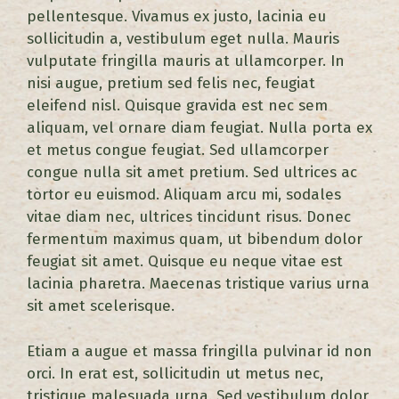
pellentesque. Vivamus ex justo, lacinia eu
sollicitudin a, vestibulum eget nulla. Mauris
vulputate fringilla mauris at ullamcorper. In
nisi augue, pretium sed felis nec, feugiat
eleifend nisl. Quisque gravida est nec sem
aliquam, vel ornare diam feugiat. Nulla porta ex
et metus congue feugiat. Sed ullamcorper
congue nulla sit amet pretium. Sed ultrices ac
tortor eu euismod. Aliquam arcu mi, sodales
vitae diam nec, ultrices tincidunt risus. Donec
fermentum maximus quam, ut bibendum dolor
feugiat sit amet. Quisque eu neque vitae est
lacinia pharetra. Maecenas tristique varius urna
sit amet scelerisque.
Etiam a augue et massa fringilla pulvinar id non
orci. In erat est, sollicitudin ut metus nec,
tristique malesuada urna. Sed vestibulum dolor