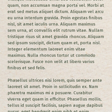
quam, non accumsan magna porta vel. Morbi at
erat sed metus aliquet dictum. Aliquam vel arcu
eu urna interdum gravida. Proin egestas finibus
nisl, sit amet iaculis urna. Aliquam maximus
sem urna, at convallis elit rutrum vitae. Nullam
tristique risus sit amet gravida rhoncus. Aliquam
sed ipsum suscipit, dictum quam et, porta nisl.
Integer elementum laoreet enim vitae
maximus. Nulla rhoncus tortor ut commodo
scelerisque. Fusce non velit at libero varius
finibus et sed felis.
Phasellus ultrices nisi lorem, quis semper ante
laoreet sit amet. Proin in sollicitudin ex. Nam
pharetra maximus mi a posuere. Curabitur
viverra eget quam in efficitur. Phasellus mollis,
tellus id suscipit facilisis, sapien augue dapibus
purus, eget hendrerit enim nibh et enim.