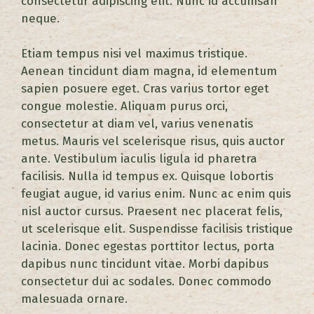
consectetur adipiscing elit. Nunc id accumsan
neque.
Etiam tempus nisi vel maximus tristique.
Aenean tincidunt diam magna, id elementum
sapien posuere eget. Cras varius tortor eget
congue molestie. Aliquam purus orci,
consectetur at diam vel, varius venenatis
metus. Mauris vel scelerisque risus, quis auctor
ante. Vestibulum iaculis ligula id pharetra
facilisis. Nulla id tempus ex. Quisque lobortis
feugiat augue, id varius enim. Nunc ac enim quis
nisl auctor cursus. Praesent nec placerat felis,
ut scelerisque elit. Suspendisse facilisis tristique
lacinia. Donec egestas porttitor lectus, porta
dapibus nunc tincidunt vitae. Morbi dapibus
consectetur dui ac sodales. Donec commodo
malesuada ornare.